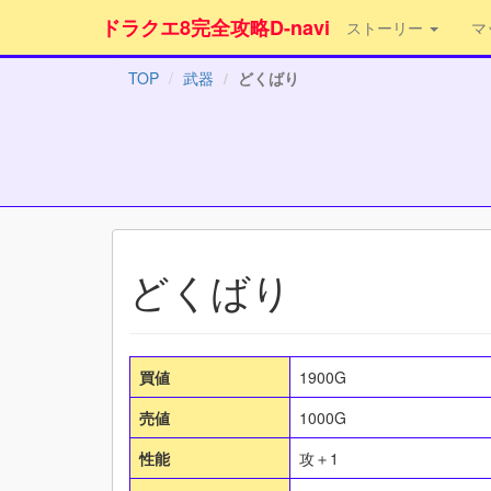
ドラクエ8完全攻略D-navi
ストーリー
マ
TOP
武器
どくばり
どくばり
買値
1900G
売値
1000G
性能
攻＋1