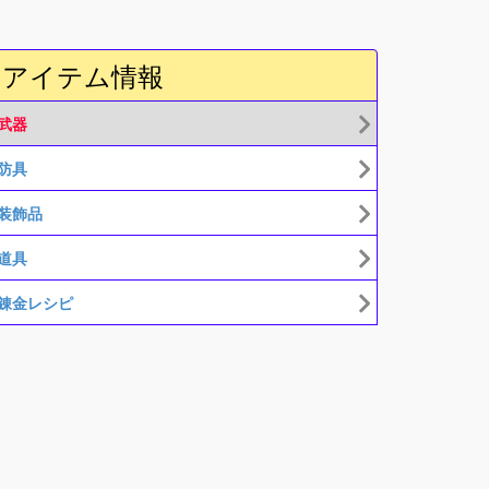
アイテム情報
武器
防具
装飾品
道具
錬金レシピ