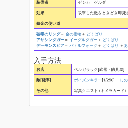
装備者
ゼシカ ゲルダ
効果
攻撃した敵をときどき即死
錬金の使い道
破毒のリング
＝
金の指輪
＋
どくばり
アサシンダガー
＝
イーグルダガー
＋
どくばり
デーモンスピア
＝
バトルフォーク
＋
どくばり
＋
あ
入手方法
お店
ベルガラック[武器・防具屋
敵[確率]
ポイズンキラー
[1/256]
しの
その他
写真クエスト (キメラカード)