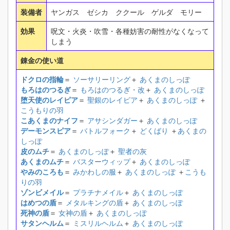
装備者
ヤンガス ゼシカ ククール ゲルダ モリー
効果
呪文・火炎・吹雪・各種妨害の耐性がなくなって
しまう
錬金の使い道
ドクロの指輪
＝
ソーサリーリング
＋
あくまのしっぽ
もろはのつるぎ
＝
もろはのつるぎ・改
＋
あくまのしっぽ
堕天使のレイピア
＝
聖銀のレイピア
＋
あくまのしっぽ
＋
こうもりの羽
こあくまのナイフ
＝
アサシンダガー
＋
あくまのしっぽ
デーモンスピア
＝
バトルフォーク
＋
どくばり
＋
あくまの
しっぽ
皮のムチ
＝
あくまのしっぽ
＋
聖者の灰
あくまのムチ
＝
バスターウィップ
＋
あくまのしっぽ
やみのころも
＝
みかわしの服
＋
あくまのしっぽ
＋
こうも
りの羽
ゾンビメイル
＝
プラチナメイル
＋
あくまのしっぽ
はめつの盾
＝
メタルキングの盾
＋
あくまのしっぽ
死神の盾
＝
女神の盾
＋
あくまのしっぽ
サタンヘルム
＝
ミスリルヘルム
＋
あくまのしっぽ