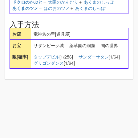
ドクロのかぶと
＝
太陽のかんむり
＋
あくまのしっぽ
あくまのツメ
＝
ほのおのツメ
＋
あくまのしっぽ
入手方法
お店
竜神族の里[道具屋]
お宝
サザンビーク城 薬草園の洞窟 闇の世界
敵[確率]
タップデビル
[1/256]
サンダーサタン
[1/64]
グリゴンダンス
[1/64]