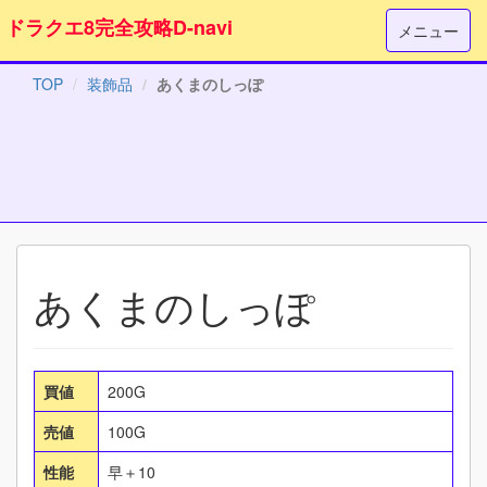
ドラクエ8完全攻略D-navi
メニュー
TOP
装飾品
あくまのしっぽ
あくまのしっぽ
買値
200G
売値
100G
性能
早＋10