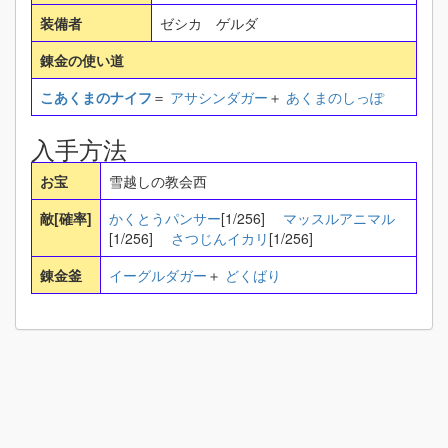
装備者
ゼシカ ゲルダ
錬金の使い道
こあくまのナイフ
＝
アサシンダガー
＋
あくまのしっぽ
入手方法
お宝
雪越しの教会西
敵[確率]
かくとうパンサー
[1/256]
マッスルアニマル
[1/256]
さつじんイカリ
[1/256]
錬金釜
イーグルダガー
＋
どくばり