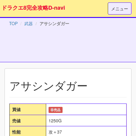
ドラクエ8完全攻略D-navi
メニュー
TOP
武器
アサシンダガー
アサシンダガー
買値
非売品
売値
1250G
性能
攻＋37