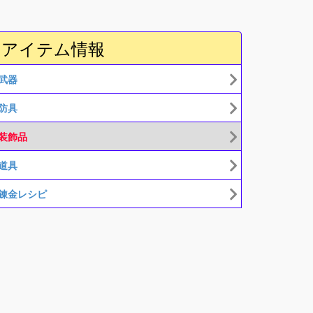
アイテム情報
武器
防具
装飾品
道具
錬金レシピ