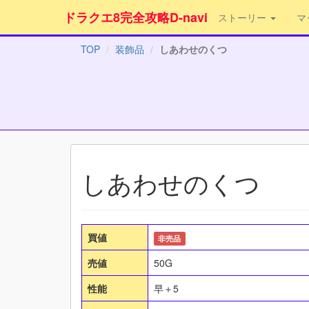
ドラクエ8完全攻略D-navi
ストーリー
マ
TOP
装飾品
しあわせのくつ
しあわせのくつ
買値
非売品
売値
50G
性能
早＋5