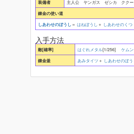
装備者
主人公 ヤンガス ゼシカ クク
錬金の使い道
しあわせのぼうし
＝
はねぼうし
＋
しあわせのくつ
入手方法
敵[確率]
はぐれメタル
[1/256]
ケムン
錬金釜
あみタイツ
＋
しあわせのぼう