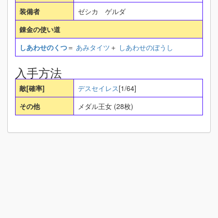
装備者
ゼシカ ゲルダ
錬金の使い道
しあわせのくつ
＝
あみタイツ
＋
しあわせのぼうし
入手方法
敵[確率]
デスセイレス
[1/64]
その他
メダル王女 (28枚)