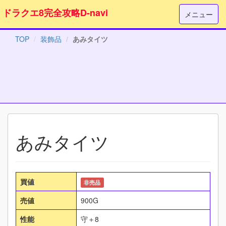
ドラクエ8完全攻略D-navi
メニュー
TOP
装飾品
あみタイツ
あみタイツ
買値
非売品
売値
900G
性能
守＋8