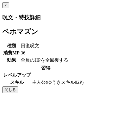
×
呪文・特技詳細
ベホマズン
種類
回復呪文
消費MP
36
効果
全員のHPを全回復する
習得
レベルアップ
スキル
主人公(ゆうきスキル82P)
閉じる