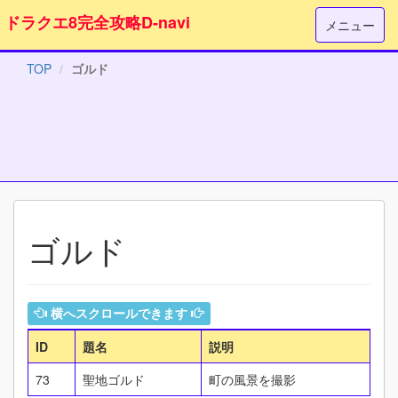
ドラクエ8完全攻略D-navi
メニュー
TOP
ゴルド
ゴルド
横へスクロールできます
ID
題名
説明
73
聖地ゴルド
町の風景を撮影