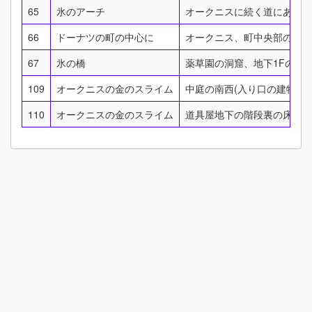
65
氷のアーチ
オークニスに続く道にある氷
66
ドーナツの町の中心に
オークニス、町中央部の町長
67
氷の橋
薬草園の洞窟、地下1Fの氷
109
オークニスの金のスライム
中庭の南西(入り口の建物裏
110
オークニスの金のスライム
道具屋地下の階段裏の床