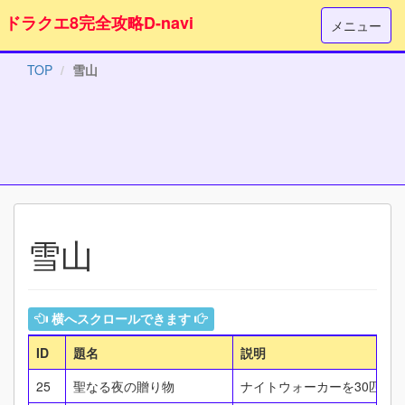
ドラクエ8完全攻略D-navi
メニュー
TOP
雪山
雪山
横へスクロールできます
ID
題名
説明
25
聖なる夜の贈り物
ナイトウォーカーを30匹以