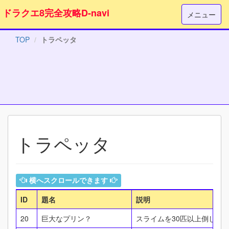
ドラクエ8完全攻略D-navi
メニュー
TOP
トラペッタ
トラペッタ
横へスクロールできます
ID
題名
説明
20
巨大なプリン？
スライムを30匹以上倒した