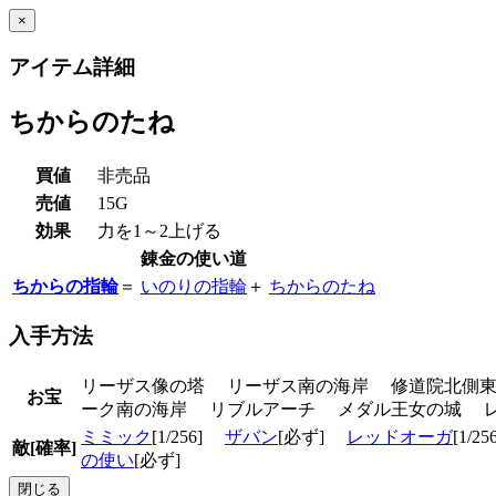
×
アイテム詳細
ちからのたね
買値
非売品
売値
15G
効果
力を1～2上げる
錬金の使い道
ちからの指輪
＝
いのりの指輪
＋
ちからのたね
入手方法
リーザス像の塔 リーザス南の海岸 修道院北側
お宝
ーク南の海岸 リブルアーチ メダル王女の城 
ミミック
[1/256]
ザバン
[必ず]
レッドオーガ
[1/2
敵[確率]
の使い
[必ず]
閉じる