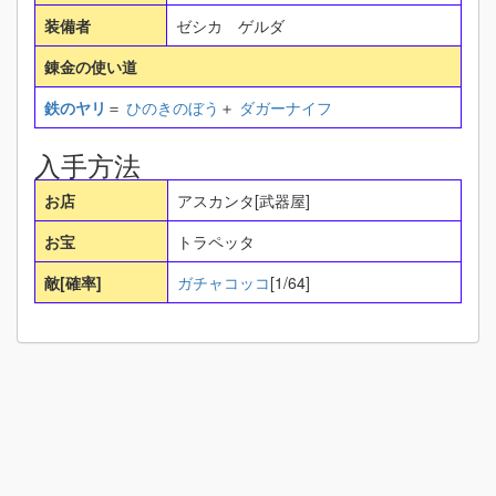
装備者
ゼシカ ゲルダ
錬金の使い道
鉄のヤリ
＝
ひのきのぼう
＋
ダガーナイフ
入手方法
お店
アスカンタ[武器屋]
お宝
トラペッタ
敵[確率]
ガチャコッコ
[1/64]