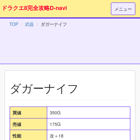
ドラクエ8完全攻略D-navi
メニュー
TOP
武器
ダガーナイフ
ダガーナイフ
買値
350G
売値
175G
性能
攻＋18