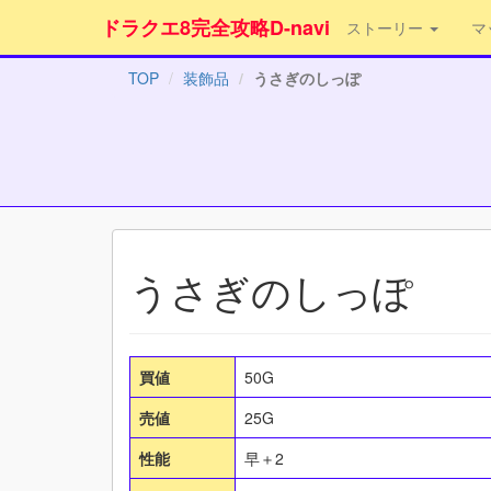
ドラクエ8完全攻略D-navi
ストーリー
マ
TOP
装飾品
うさぎのしっぽ
うさぎのしっぽ
買値
50G
売値
25G
性能
早＋2