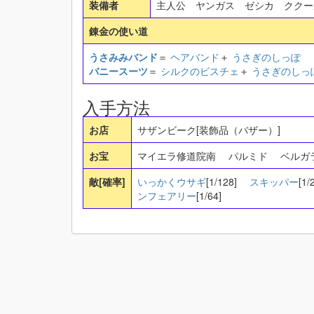
装備者
主人公 ヤンガス ゼシカ クク
錬金の使い道
うさみみバンド
＝
ヘアバンド
＋
うさぎのしっぽ
バニースーツ
＝
シルクのビスチェ
＋
うさぎのしっ
入手方法
お店
サザンビーク[装飾品（バザー）]
お宝
マイエラ修道院南 パルミド ベル
敵[確率]
いっかくウサギ
[1/128]
スキッパー
[1
ンフェアリー
[1/64]