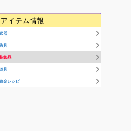
アイテム情報
武器
防具
装飾品
道具
錬金レシピ