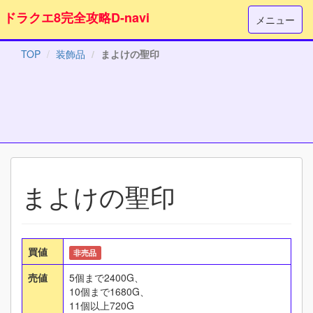
ドラクエ8完全攻略D-navi
メニュー
TOP
装飾品
まよけの聖印
まよけの聖印
買値
非売品
売値
5個まで2400G、
10個まで1680G、
11個以上720G