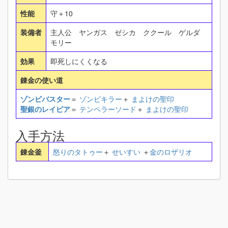
性能
守＋10
装備者
主人公 ヤンガス ゼシカ ククール ゲルダ
モリー
効果
即死しにくくなる
錬金の使い道
ゾンビバスター
＝
ゾンビキラー
＋
まよけの聖印
聖銀のレイピア
＝
テンペラーソード
＋
まよけの聖印
入手方法
錬金釜
怒りのタトゥー
＋
せいすい
＋
金のロザリオ