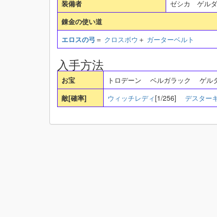
装備者
ゼシカ ゲル
錬金の使い道
エロスの弓
＝
クロスボウ
＋
ガーターベルト
入手方法
お宝
トロデーン ベルガラック ゲ
敵[確率]
ウィッチレディ
[1/256]
デスター