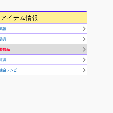
アイテム情報
武器
防具
装飾品
道具
錬金レシピ