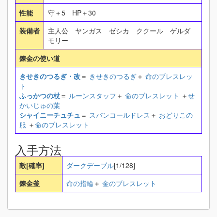
性能
守＋5 HP＋30
装備者
主人公 ヤンガス ゼシカ ククール ゲルダ
モリー
錬金の使い道
きせきのつるぎ・改
＝
きせきのつるぎ
＋
命のブレスレッ
ト
ふっかつの杖
＝
ルーンスタッフ
＋
命のブレスレット
＋
せ
かいじゅの葉
シャイニーチュチュ
＝
スパンコールドレス
＋
おどりこの
服
＋
命のブレスレット
入手方法
敵[確率]
ダークデーブル
[1/128]
錬金釜
命の指輪
＋
金のブレスレット