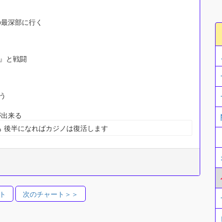
の最深部に行く
グ』と戦闘
う
が出来る
 後半になればカジノは復活します
ト
次のチャート＞＞