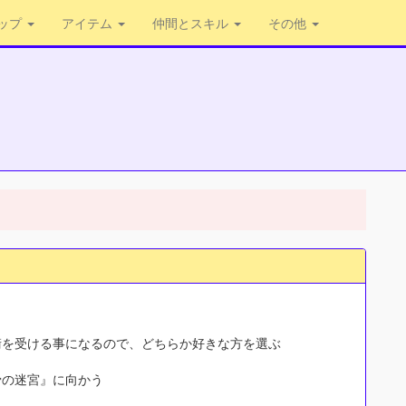
ップ
アイテム
仲間とスキル
その他
く
衛を受ける事になるので、どちらか好きな方を選ぶ
骨の迷宮』に向かう