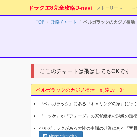
ドラクエ8完全攻略D-navi
ストーリー
マ
TOP
攻略チャート
ベルガラックのカジノ復活
ここのチャートは飛ばしてもOKです
ベルガラックのカジノ復活 到達Lv：31
『ベルガラック』にある『ギャリングの家』に行
『ユッケ』か『フォーグ』の家督継承の試練の護
ベルガラックがある大陸の南端の砂漠にある『竜
砂漠地方の地図