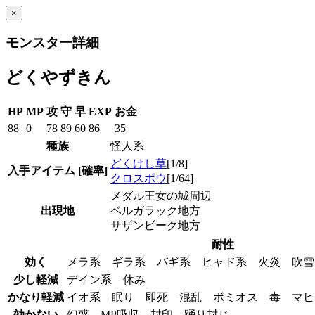
×
モンスター詳細
どくやずきん
HP
MP
攻
守
早
EXP
お金
88
0
78
89
60
86
35
種族
怪人系
どくけし草
[1/8]
入手アイテム
[確率]
クロスボウ
[1/64]
メダル王女の城周辺
出現地
ベルガラック地方
サザンビーク地方
耐性
効く
メラ系 ギラ系 バギ系 ヒャド系 火炎 吹
少し軽減
デイン系 休み
かなり軽減
イオ系 眠り 即死 混乱 ボミオス 毒 マ
効かない
幻惑 MP吸収 封印 踊り封じ