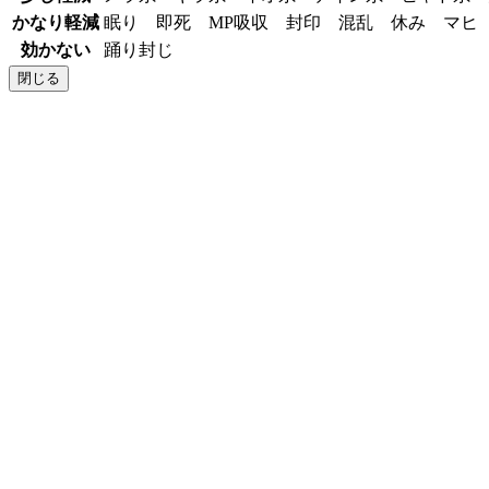
かなり軽減
眠り 即死 MP吸収 封印 混乱 休み マ
効かない
踊り封じ
閉じる