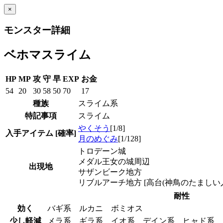
×
モンスター詳細
ベホマスライム
HP
MP
攻
守
早
EXP
お金
54
20
30
58
50
70
17
種族
スライム系
特記事項
スライム
やくそう
[1/8]
入手アイテム
[確率]
月のめぐみ
[1/128]
トロデーン城
メダル王女の城周辺
出現地
サザンビーク地方
リブルアーチ地方 [高台(神鳥のたましい入
耐性
効く
バギ系 ルカニ ボミオス
少し軽減
メラ系 ギラ系 イオ系 デイン系 ヒャド系