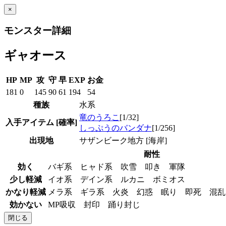
×
モンスター詳細
ギャオース
HP
MP
攻
守
早
EXP
お金
181
0
145
90
61
194
54
種族
水系
竜のうろこ
[1/32]
入手アイテム
[確率]
しっぷうのバンダナ
[1/256]
出現地
サザンビーク地方 [海岸]
耐性
効く
バギ系 ヒャド系 吹雪 叩き 軍隊
少し軽減
イオ系 デイン系 ルカニ ボミオス
かなり軽減
メラ系 ギラ系 火炎 幻惑 眠り 即死 混
効かない
MP吸収 封印 踊り封じ
閉じる