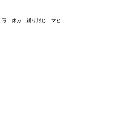
ス 毒 休み 踊り封じ マヒ