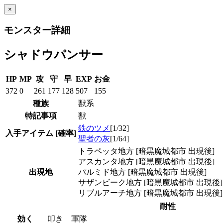
×
モンスター詳細
シャドウパンサー
HP
MP
攻
守
早
EXP
お金
372
0
261
177
128
507
155
種族
獣系
特記事項
獣
鉄のツメ
[1/32]
入手アイテム
[確率]
聖者の灰
[1/64]
トラペッタ地方 [暗黒魔城都市 出現後]
アスカンタ地方 [暗黒魔城都市 出現後]
出現地
パルミド地方 [暗黒魔城都市 出現後]
サザンビーク地方 [暗黒魔城都市 出現後]
リブルアーチ地方 [暗黒魔城都市 出現後]
耐性
効く
叩き 軍隊