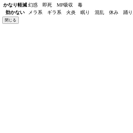
かなり軽減
幻惑 即死 MP吸収 毒
効かない
メラ系 ギラ系 火炎 眠り 混乱 休み 踊
閉じる