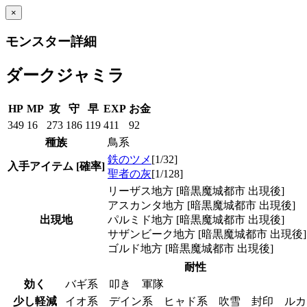
×
モンスター詳細
ダークジャミラ
HP
MP
攻
守
早
EXP
お金
349
16
273
186
119
411
92
種族
鳥系
鉄のツメ
[1/32]
入手アイテム
[確率]
聖者の灰
[1/128]
リーザス地方 [暗黒魔城都市 出現後]
アスカンタ地方 [暗黒魔城都市 出現後]
出現地
パルミド地方 [暗黒魔城都市 出現後]
サザンビーク地方 [暗黒魔城都市 出現後]
ゴルド地方 [暗黒魔城都市 出現後]
耐性
効く
バギ系 叩き 軍隊
少し軽減
イオ系 デイン系 ヒャド系 吹雪 封印 ル