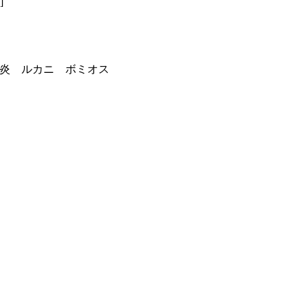
]
火炎 ルカニ ボミオス