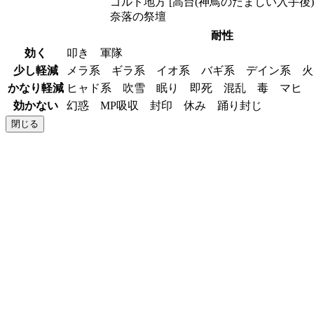
ゴルド地方 [高台(神鳥のたましい入手後)
奈落の祭壇
耐性
効く
叩き 軍隊
少し軽減
メラ系 ギラ系 イオ系 バギ系 デイン系 
かなり軽減
ヒャド系 吹雪 眠り 即死 混乱 毒 マヒ
効かない
幻惑 MP吸収 封印 休み 踊り封じ
閉じる