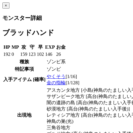
×
モンスター詳細
ブラッドハンド
HP
MP
攻
守
早
EXP
お金
192
0
159
123
102
146
26
種族
ゾンビ系
特記事項
ゾンビ
やくそう
[1/16]
入手アイテム
[確率]
金の指輪
[1/128]
アスカンタ地方 [小島(神鳥のたましい入手
サザンビーク地方 [高台(神鳥のたましい入
闇の遺跡の島 [高台(神鳥のたましい入手後
砂漠地方 [高台(神鳥のたましい入手後)]
出現地
レティシア地方 [高台(神鳥のたましい入手
神鳥の巣(光)
三角谷地方