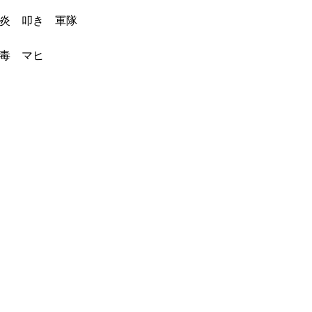
火炎 叩き 軍隊
 毒 マヒ