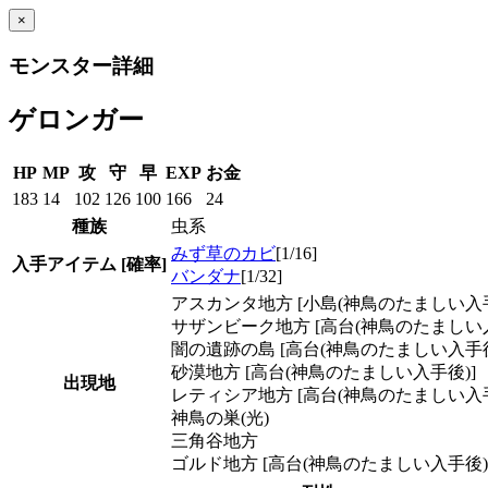
×
モンスター詳細
ゲロンガー
HP
MP
攻
守
早
EXP
お金
183
14
102
126
100
166
24
種族
虫系
みず草のカビ
[1/16]
入手アイテム
[確率]
バンダナ
[1/32]
アスカンタ地方 [小島(神鳥のたましい入手
サザンビーク地方 [高台(神鳥のたましい入
闇の遺跡の島 [高台(神鳥のたましい入手後
砂漠地方 [高台(神鳥のたましい入手後)]
出現地
レティシア地方 [高台(神鳥のたましい入手
神鳥の巣(光)
三角谷地方
ゴルド地方 [高台(神鳥のたましい入手後)