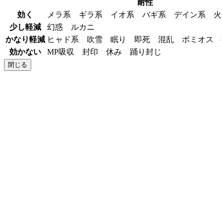
耐性
効く
メラ系 ギラ系 イオ系 バギ系 デイン系 
少し軽減
幻惑 ルカニ
かなり軽減
ヒャド系 吹雪 眠り 即死 混乱 ボミオス
効かない
MP吸収 封印 休み 踊り封じ
閉じる