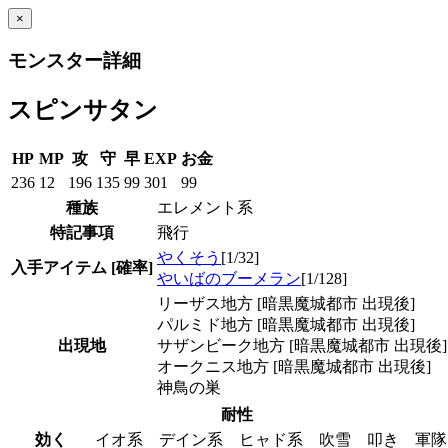
×
モンスター詳細
スピンサタン
HP
MP
攻
守
早
EXP
お金
236
12
196
135
99
301
99
種族
エレメント系
特記事項
飛行
やくそう
[1/32]
入手アイテム
[確率]
やいばのブーメラン
[1/128]
リーザス地方 [暗黒魔城都市 出現後]
パルミド地方 [暗黒魔城都市 出現後]
出現地
サザンビーク地方 [暗黒魔城都市 出現後]
オークニス地方 [暗黒魔城都市 出現後]
神鳥の巣
耐性
効く
イオ系 デイン系 ヒャド系 吹雪 叩き 軍