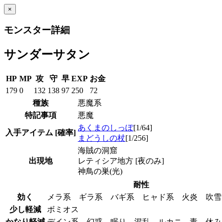
×
モンスター詳細
サンダーサタン
HP
MP
攻
守
早
EXP
お金
179
0
132
138
97
250
72
種族
悪魔系
特記事項
悪魔
あくまのしっぽ
[1/64]
入手アイテム
[確率]
まどうしの杖
[1/256]
海賊の洞窟
出現地
レティシア地方 [夜のみ]
神鳥の巣(光)
耐性
効く
メラ系 ギラ系 バギ系 ヒャド系 火炎 吹
少し軽減
ボミオス
かなり軽減
デイン系 幻惑 眠り 混乱 ルカニ 毒 休