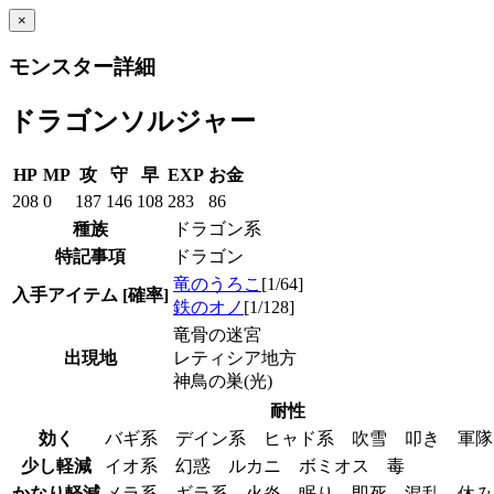
×
モンスター詳細
ドラゴンソルジャー
HP
MP
攻
守
早
EXP
お金
208
0
187
146
108
283
86
種族
ドラゴン系
特記事項
ドラゴン
竜のうろこ
[1/64]
入手アイテム
[確率]
鉄のオノ
[1/128]
竜骨の迷宮
出現地
レティシア地方
神鳥の巣(光)
耐性
効く
バギ系 デイン系 ヒャド系 吹雪 叩き 軍
少し軽減
イオ系 幻惑 ルカニ ボミオス 毒
かなり軽減
メラ系 ギラ系 火炎 眠り 即死 混乱 休