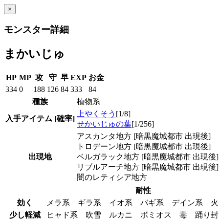
×
モンスター詳細
まかいじゅ
HP
MP
攻
守
早
EXP
お金
334
0
188
126
84
333
84
種族
植物系
上やくそう
[1/8]
入手アイテム
[確率]
せかいじゅの葉
[1/256]
アスカンタ地方 [暗黒魔城都市 出現後]
トロデーン地方 [暗黒魔城都市 出現後]
出現地
ベルガラック地方 [暗黒魔城都市 出現後]
リブルアーチ地方 [暗黒魔城都市 出現後]
闇のレティシア地方
耐性
効く
メラ系 ギラ系 イオ系 バギ系 デイン系 
少し軽減
ヒャド系 吹雪 ルカニ ボミオス 毒 踊り