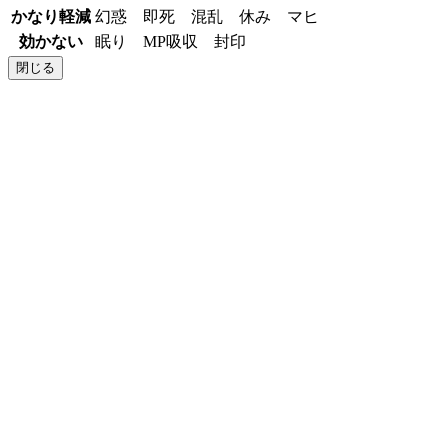
かなり軽減
幻惑 即死 混乱 休み マヒ
効かない
眠り MP吸収 封印
閉じる