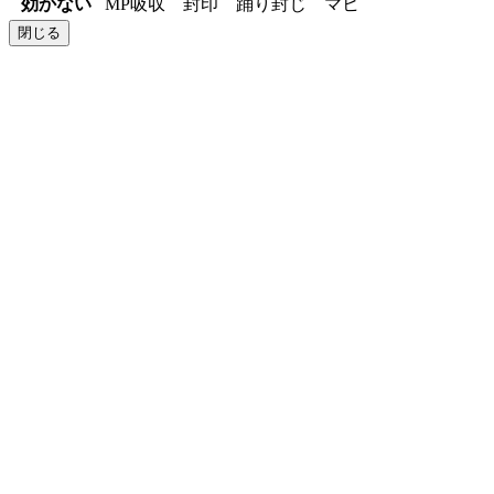
効かない
MP吸収 封印 踊り封じ マヒ
閉じる