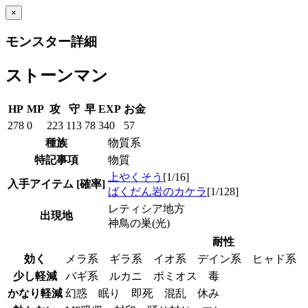
×
モンスター詳細
ストーンマン
HP
MP
攻
守
早
EXP
お金
278
0
223
113
78
340
57
種族
物質系
特記事項
物質
上やくそう
[1/16]
入手アイテム
[確率]
ばくだん岩のカケラ
[1/128]
レティシア地方
出現地
神鳥の巣(光)
耐性
効く
メラ系 ギラ系 イオ系 デイン系 ヒャド系
少し軽減
バギ系 ルカニ ボミオス 毒
かなり軽減
幻惑 眠り 即死 混乱 休み