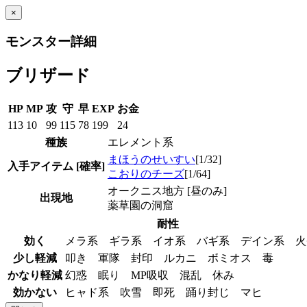
×
モンスター詳細
ブリザード
HP
MP
攻
守
早
EXP
お金
113
10
99
115
78
199
24
種族
エレメント系
まほうのせいすい
[1/32]
入手アイテム
[確率]
こおりのチーズ
[1/64]
オークニス地方 [昼のみ]
出現地
薬草園の洞窟
耐性
効く
メラ系 ギラ系 イオ系 バギ系 デイン系 
少し軽減
叩き 軍隊 封印 ルカニ ボミオス 毒
かなり軽減
幻惑 眠り MP吸収 混乱 休み
効かない
ヒャド系 吹雪 即死 踊り封じ マヒ