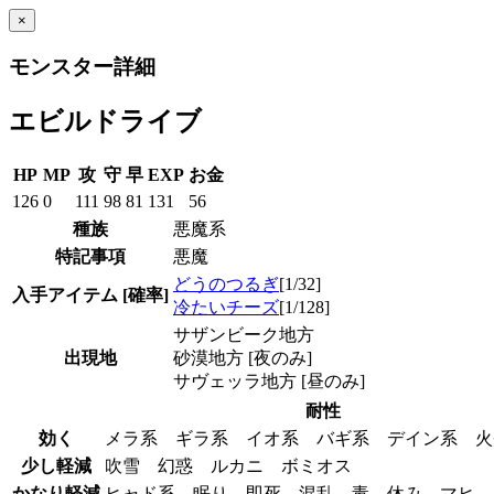
×
モンスター詳細
エビルドライブ
HP
MP
攻
守
早
EXP
お金
126
0
111
98
81
131
56
種族
悪魔系
特記事項
悪魔
どうのつるぎ
[1/32]
入手アイテム
[確率]
冷たいチーズ
[1/128]
サザンビーク地方
出現地
砂漠地方 [夜のみ]
サヴェッラ地方 [昼のみ]
耐性
効く
メラ系 ギラ系 イオ系 バギ系 デイン系 
少し軽減
吹雪 幻惑 ルカニ ボミオス
かなり軽減
ヒャド系 眠り 即死 混乱 毒 休み マヒ