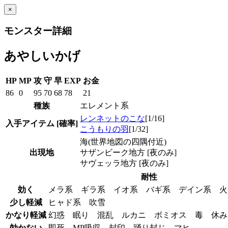
×
モンスター詳細
あやしいかげ
HP
MP
攻
守
早
EXP
お金
86
0
95
70
68
78
21
種族
エレメント系
レンネットのこな
[1/16]
入手アイテム
[確率]
こうもりの羽
[1/32]
海(世界地図の四隅付近)
出現地
サザンビーク地方 [夜のみ]
サヴェッラ地方 [夜のみ]
耐性
効く
メラ系 ギラ系 イオ系 バギ系 デイン系 
少し軽減
ヒャド系 吹雪
かなり軽減
幻惑 眠り 混乱 ルカニ ボミオス 毒 休
効かない
即死 MP吸収 封印 踊り封じ マヒ