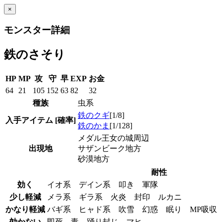
×
モンスター詳細
鉄のさそり
HP
MP
攻
守
早
EXP
お金
64
21
105
152
63
82
32
種族
虫系
鉄のクギ
[1/8]
入手アイテム
[確率]
鉄のかま
[1/128]
メダル王女の城周辺
出現地
サザンビーク地方
砂漠地方
耐性
効く
イオ系 デイン系 叩き 軍隊
少し軽減
メラ系 ギラ系 火炎 封印 ルカニ
かなり軽減
バギ系 ヒャド系 吹雪 幻惑 眠り MP吸
効かない
即死 毒 踊り封じ マヒ