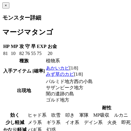
×
モンスター詳細
マージマタンゴ
HP
MP
攻
守
早
EXP
お金
81
10
82
76
55
75
20
種族
植物系
あかいカビ
[1/8]
入手アイテム
[確率]
みず草のカビ
[1/8]
パルミド地方西の小島
サザンビーク地方
出現地
闇の遺跡の島
ゴルド地方
耐性
効く
ヒャド系 吹雪 叩き 軍隊 MP吸収 ルカ
少し軽減
メラ系 ギラ系 イオ系 デイン系 火炎 即
かなり軽減
バギ系 幻惑