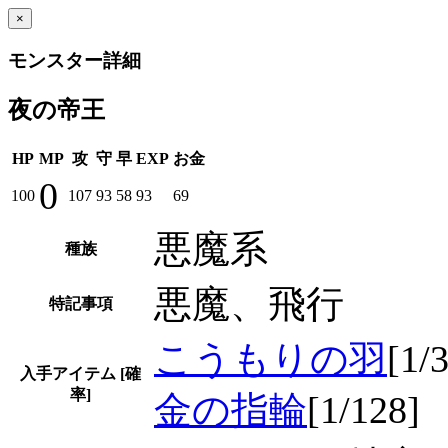
×
モンスター詳細
夜の帝王
HP
MP
攻
守
早
EXP
お金
0
100
107
93
58
93
69
悪魔系
種族
悪魔、飛行
特記事項
こうもりの羽
[1/
入手アイテム
[確
率]
金の指輪
[1/128]