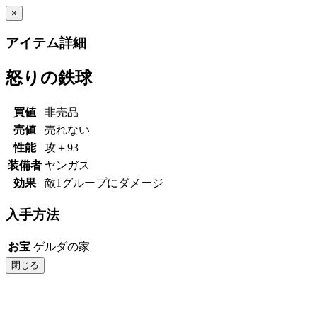
×
アイテム詳細
怒りの鉄球
買値
非売品
売値
売れない
性能
攻＋93
装備者
ヤンガス
効果
敵1グループにダメージ
入手方法
お宝
ゲルダの家
閉じる