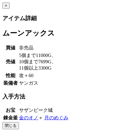
×
アイテム詳細
ムーンアックス
買値
非売品
5個まで11000G、
売値
10個まで7699G、
11個以上3300G
性能
攻＋60
装備者
ヤンガス
入手方法
お宝
サザンビーク城
錬金釜
金のオノ
＋
月のめぐみ
閉じる