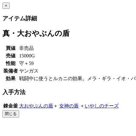
×
アイテム詳細
真・大おやぶんの盾
買値
非売品
売値
15000G
性能
守＋59
装備者
ヤンガス
効果
戦闘中に使うとルカニの効果。メラ・ギラ・イオ・バ
入手方法
錬金釜
大おやぶんの盾
＋
女神の盾
＋
いやしのチーズ
閉じる