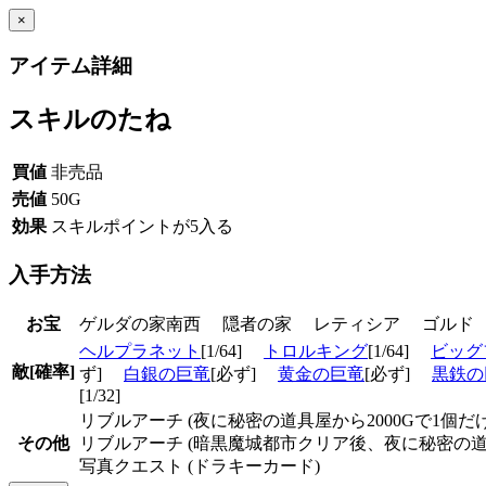
×
アイテム詳細
スキルのたね
買値
非売品
売値
50G
効果
スキルポイントが5入る
入手方法
お宝
ゲルダの家南西 隠者の家 レティシア ゴル
ヘルプラネット
[1/64]
トロルキング
[1/64]
ビッグ
敵[確率]
ず]
白銀の巨竜
[必ず]
黄金の巨竜
[必ず]
黒鉄の
[1/32]
リブルアーチ (夜に秘密の道具屋から2000Gで1個だ
その他
リブルアーチ (暗黒魔城都市クリア後、夜に秘密の道具
写真クエスト (ドラキーカード)