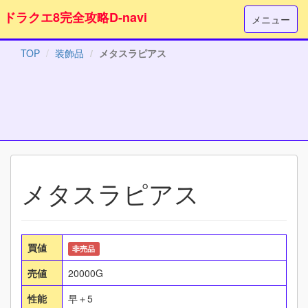
ドラクエ8完全攻略D-navi
メニュー
TOP
装飾品
メタスラピアス
メタスラピアス
買値
非売品
売値
20000G
性能
早＋5