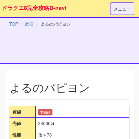
ドラクエ8完全攻略D-navi
メニュー
TOP
武器
よるのパピヨン
よるのパピヨン
買値
非売品
売値
34000G
性能
攻＋78