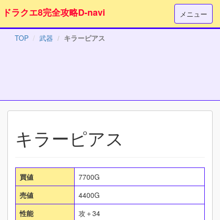
ドラクエ8完全攻略D-navi
メニュー
TOP
武器
キラーピアス
キラーピアス
買値
7700G
売値
4400G
性能
攻＋34