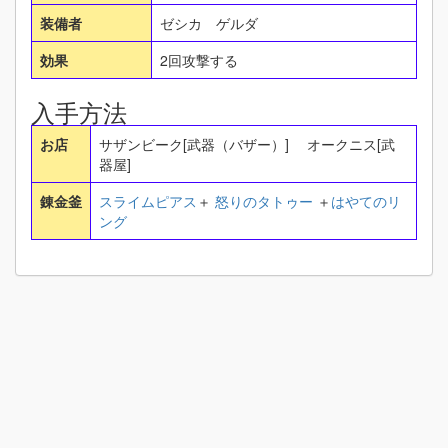
装備者
ゼシカ ゲルダ
効果
2回攻撃する
入手方法
お店
サザンビーク[武器（バザー）] オークニス[武
器屋]
錬金釜
スライムピアス
＋
怒りのタトゥー
＋
はやてのリ
ング