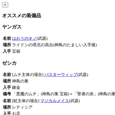
×
オススメの装備品
ヤンガス
名前
はおうのオノ
(武器)
場所
ライドンの塔北の高台(神鳥のたましい入手後)
入手
宝箱
ゼシカ
名前
[ムチ主体の場合]
バスターウィップ
(武器)
場所
神鳥の巣
入手
錬金
備考
「悪魔のムチ」(神鳥の巣 宝箱)＋「聖者の灰」(神鳥の巣
名前
[杖主体の場合]
マジカルメイス
(武器)
場所
レティシア
入手
お店