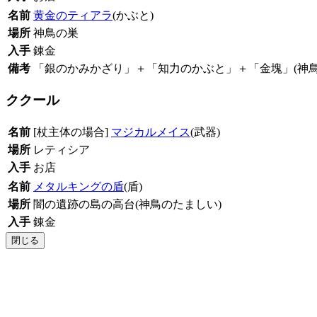
名前
黄金のティアラ
(かぶと)
場所
神鳥の巣
入手
錬金
備考
「銀のかみかざり」＋「知力のかぶと」＋「金塊」(神鳥の
ククール
名前
[杖主体の場合]
マジカルメイス
(武器)
場所
レティシア
入手
お店
名前
メタルキングの盾
(盾)
場所
闇の遺跡の島の高台(神鳥のたましい)
入手
錬金
閉じる