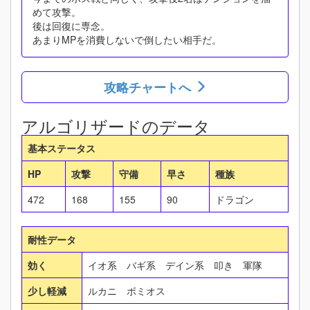
めて攻撃。
後は回復に専念。
あまりMPを消費しないで倒したい相手だ。
攻略チャートへ
アルゴリザードのデータ
基本ステータス
HP
攻撃
守備
早さ
種族
472
168
155
90
ドラゴン
耐性データ
効く
イオ系 バギ系 デイン系 叩き 軍隊
少し軽減
ルカニ ボミオス