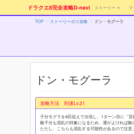
ドラクエ8完全攻略D-navi
ストーリー
マ
TOP
ストーリーボス攻略
ドン・モグーラ
ドン・モグーラ
攻略方法 到達Lv.21
子分モグラを4匹従えて出現し、1ターン目に「
敵子分も混乱の対象になるため、運がよければ敵
ただし、こちらも混乱する可能性があるので注意