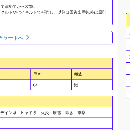
まで溜めてから攻撃。
スクルトやバイキルトで補強し、以降は回復出番以外は原則
チャートへ
備
早さ
種族
64
獣
 デイン系 ヒャド系 火炎 吹雪 叩き 軍隊