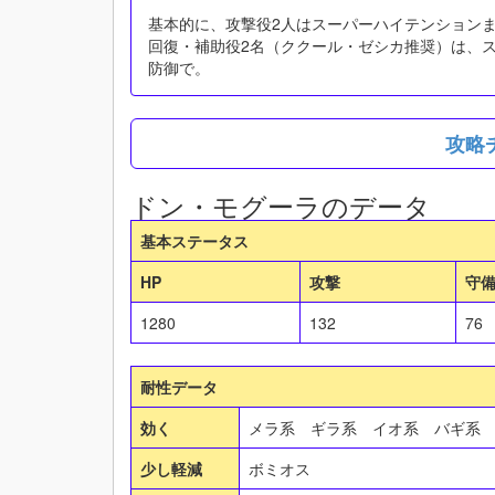
基本的に、攻撃役2人はスーパーハイテンション
回復・補助役2名（ククール・ゼシカ推奨）は、
防御で。
攻略
ドン・モグーラのデータ
基本ステータス
HP
攻撃
守
1280
132
76
耐性データ
効く
メラ系 ギラ系 イオ系 バギ系
少し軽減
ボミオス