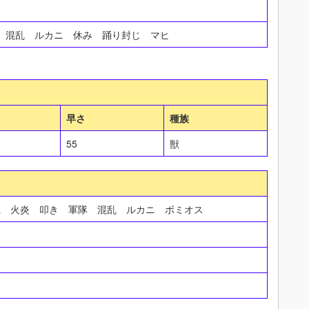
印 混乱 ルカニ 休み 踊り封じ マヒ
早さ
種族
55
獣
系 火炎 叩き 軍隊 混乱 ルカニ ボミオス