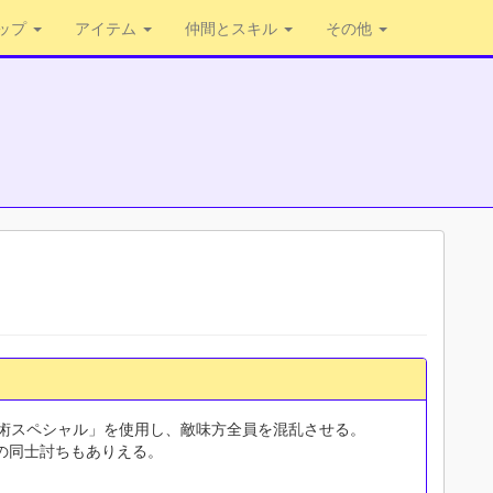
ップ
アイテム
仲間とスキル
その他
芸術スペシャル」を使用し、敵味方全員を混乱させる。
の同士討ちもありえる。
。