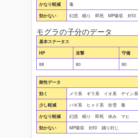
かなり軽減
毒
効かない
幻惑 眠り 即死 MP吸収 封
モグラの子分のデータ
基本ステータス
HP
攻撃
守備
88
80
80
耐性データ
効く
メラ系 ギラ系 イオ系 デイン
少し軽減
バギ系 ヒャド系 吹雪 毒
かなり軽減
幻惑 眠り 即死 休み マヒ
効かない
MP吸収 封印 踊り封じ