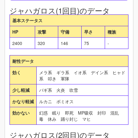
ジャハガロス(1回目)のデータ
基本ステータス
HP
攻撃
守備
早さ
種族
2400
320
146
75
-
耐性データ
効く
メラ系 ギラ系 イオ系 デイン系 ヒャド
系 叩き 軍隊
少し軽減
バギ系 火炎 吹雪
かなり軽減
ルカニ ボミオス
効かない
幻惑 眠り 即死 MP吸収 封印 混乱
毒 休み 踊り封じ マヒ
ジャハガロス(2回目)のデータ