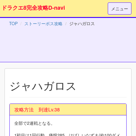
ドラクエ8完全攻略D-navi
メニュー
TOP
ストーリーボス攻略
ジャハガロス
ジャハガロス
攻略方法 到達Lv.38
全部で2連戦となる。
1戦目は1回行動、痛恨285、はげしいなずま(約100ダメ