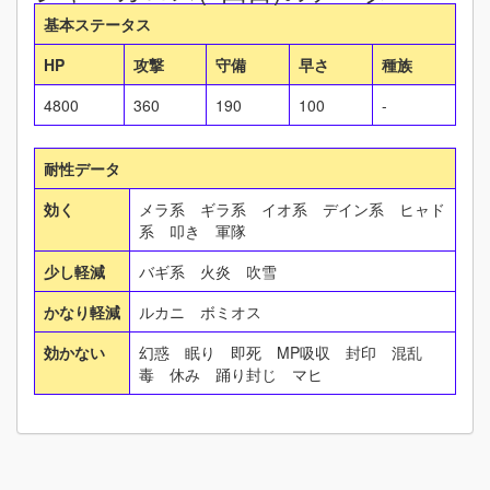
基本ステータス
HP
攻撃
守備
早さ
種族
4800
360
190
100
-
耐性データ
効く
メラ系 ギラ系 イオ系 デイン系 ヒャド
系 叩き 軍隊
少し軽減
バギ系 火炎 吹雪
かなり軽減
ルカニ ボミオス
効かない
幻惑 眠り 即死 MP吸収 封印 混乱
毒 休み 踊り封じ マヒ