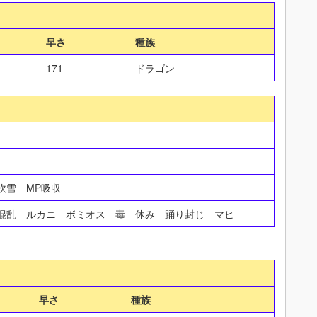
早さ
種族
171
ドラゴン
吹雪 MP吸収
 混乱 ルカニ ボミオス 毒 休み 踊り封じ マヒ
早さ
種族