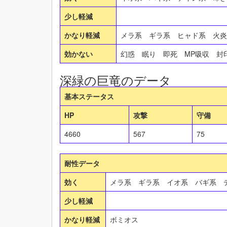
少し軽減
かなり軽減
メラ系 ギラ系 ヒャド系 火
効かない
幻惑 眠り 即死 MP吸収 
深緑の巨竜のデータ
基本ステータス
HP
攻撃
守備
4660
567
75
耐性データ
効く
メラ系 ギラ系 イオ系 バギ系 
少し軽減
かなり軽減
ボミオス