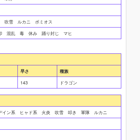
炎 吹雪 ルカニ ボミオス
封印 混乱 毒 休み 踊り封じ マヒ
早さ
種族
143
ドラゴン
デイン系 ヒャド系 火炎 吹雪 叩き 軍隊 ルカニ