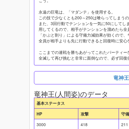
こう。
永遠の巨竜は、「マダンテ」を使用する。
この技で少なくとも200～250は喰らってしまう
また、3回行動でテンションを一気に50にしてし
用してくるので、相手がテンションを溜めたら全
「かぶと割り」による守備力減効果が効くので、
全員が相手よりも先に行動できると回復時に安心
ここまでの連戦を勝ちあがってこれたパーティー
全滅して再び挑むと非常に面倒なので、必ず回復
竜神
竜神王(人間姿)のデータ
基本ステータス
HP
攻撃
守
3000
418
211