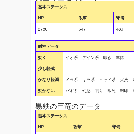
基本ステータス
HP
攻撃
守備
2780
647
480
耐性データ
効く
イオ系 デイン系 叩き 軍隊
少し軽減
かなり軽減
メラ系 ギラ系 ヒャド系 火炎 
効かない
バギ系 幻惑 眠り 即死 封印
黒鉄の巨竜のデータ
基本ステータス
HP
攻撃
守備