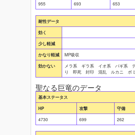
955
693
653
耐性データ
効く
少し軽減
かなり軽減
MP吸収
効かない
メラ系 ギラ系 イオ系 バギ系 
り 即死 封印 混乱 ルカニ ボ
聖なる巨竜のデータ
基本ステータス
HP
攻撃
守備
4730
699
262