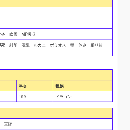
火炎 吹雪 MP吸収
即死 封印 混乱 ルカニ ボミオス 毒 休み 踊り封
早さ
種族
199
ドラゴン
き 軍隊