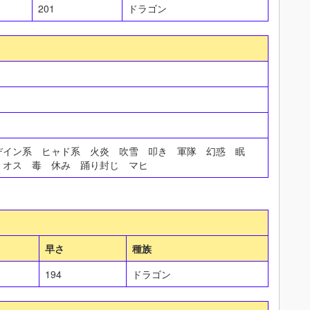
201
ドラゴン
デイン系 ヒャド系 火炎 吹雪 叩き 軍隊 幻惑 眠
ミオス 毒 休み 踊り封じ マヒ
早さ
種族
194
ドラゴン