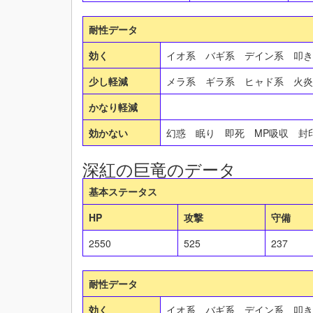
耐性データ
効く
イオ系 バギ系 デイン系 叩
少し軽減
メラ系 ギラ系 ヒャド系 火
かなり軽減
効かない
幻惑 眠り 即死 MP吸収 
深紅の巨竜のデータ
基本ステータス
HP
攻撃
守備
2550
525
237
耐性データ
効く
イオ系 バギ系 デイン系 叩