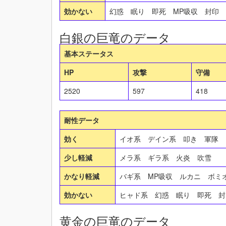
効かない
幻惑 眠り 即死 MP吸収 封印
白銀の巨竜のデータ
基本ステータス
HP
攻撃
守備
2520
597
418
耐性データ
効く
イオ系 デイン系 叩き 軍隊
少し軽減
メラ系 ギラ系 火炎 吹雪
かなり軽減
バギ系 MP吸収 ルカニ ボ
効かない
ヒャド系 幻惑 眠り 即死 
黄金の巨竜のデータ