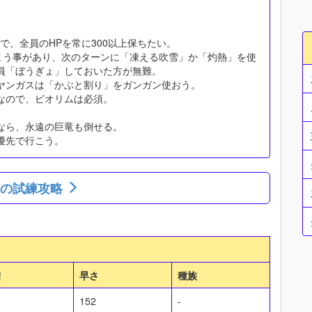
ので、全員のHPを常に300以上保ちたい。
まう事があり、次のターンに「凍える吹雪」か「灼熱」を使
員「ぼうぎょ」しておいた方が無難。
ヤンガスは「かぶと割り」をガンガン使おう。
なので、ピオリムは必須。
なら、永遠の巨竜も倒せる。
優先で行こう。
王の試練攻略
備
早さ
種族
152
-