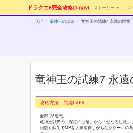
ドラクエ8完全攻略D-navi
ストーリー
マ
TOP
竜神王の試練
竜神王の試練7 永遠の巨竜
竜神王の試練7 永遠
攻略方法 到達Lv.55
全部で8連戦。
竜神王以降の「深紅の巨竜」から「聖なる巨竜」
回復や蘇生でMPを大量消費しがちなククールの