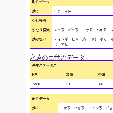
耐性データ
効く
叩き 軍隊
少し軽減
かなり軽減
メラ系 ギラ系 イオ系 バギ系 
効かない
デイン系 ヒャド系 幻惑 眠り 
じ マヒ
永遠の巨竜のデータ
基本ステータス
HP
攻撃
守備
7320
912
307
耐性データ
効く
イオ系 バギ系 デイン系 叩