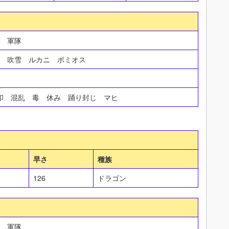
き 軍隊
炎 吹雪 ルカニ ボミオス
封印 混乱 毒 休み 踊り封じ マヒ
早さ
種族
126
ドラゴン
き 軍隊