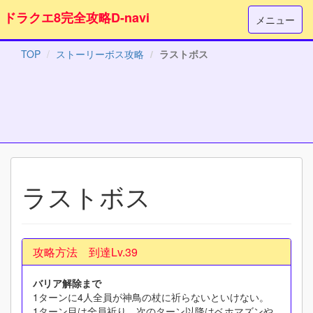
ドラクエ8完全攻略D-navi
メニュー
TOP
ストーリーボス攻略
ラストボス
ラストボス
攻略方法 到達Lv.39
バリア解除まで
1ターンに4人全員が神鳥の杖に祈らないといけない。
1ターン目は全員祈り、次のターン以降はベホマズンや