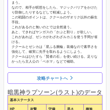
まう。
なので、相手が瞑想をしたら、マジックバリアをかけた
り防御したりするなどして軽減しよう。
この戦闘のポイントは、ククールのザオリク以外の蘇生
手段。
これがあるのと無いのとでは全然違う。
あと、できればヤンガスの「かぶと割り」が欲しい。
これがあれば、ゼシカがわざわざルカニを使う手間が省
ける。
ククールとゼシカは「星ふる腕輪」装備なので素早さを
強化して、確実に先手を取れるようにしよう。
ククールはひたすら「賢者の石」を使い続ける。足りな
かったら主人公の「ベホマ」などで補助。
攻略チャートへ
暗黒神ラプソーン(ラスト)のデータ
基本ステータス
HP
攻撃
守備
早さ
種族