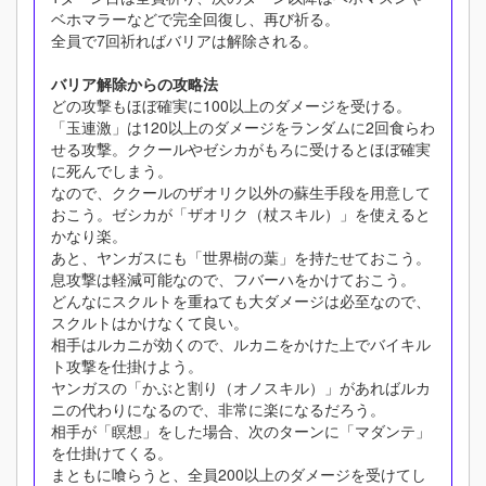
ベホマラーなどで完全回復し、再び祈る。
全員で7回祈ればバリアは解除される。
バリア解除からの攻略法
どの攻撃もほぼ確実に100以上のダメージを受ける。
「玉連激」は120以上のダメージをランダムに2回食らわ
せる攻撃。ククールやゼシカがもろに受けるとほぼ確実
に死んでしまう。
なので、ククールのザオリク以外の蘇生手段を用意して
おこう。ゼシカが「ザオリク（杖スキル）」を使えると
かなり楽。
あと、ヤンガスにも「世界樹の葉」を持たせておこう。
息攻撃は軽減可能なので、フバーハをかけておこう。
どんなにスクルトを重ねても大ダメージは必至なので、
スクルトはかけなくて良い。
相手はルカニが効くので、ルカニをかけた上でバイキル
ト攻撃を仕掛けよう。
ヤンガスの「かぶと割り（オノスキル）」があればルカ
ニの代わりになるので、非常に楽になるだろう。
相手が「瞑想」をした場合、次のターンに「マダンテ」
を仕掛けてくる。
まともに喰らうと、全員200以上のダメージを受けてし