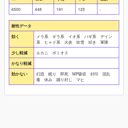
6500
448
191
125
-
耐性データ
効く
メラ系 ギラ系 イオ系 バギ系 デイン
系 ヒャド系 火炎 吹雪 叩き 軍隊
少し軽減
ルカニ ボミオス
かなり軽減
効かない
幻惑 眠り 即死 MP吸収 封印 混乱
毒 休み 踊り封じ マヒ