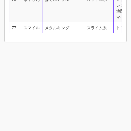
レティ
地図に
マイエ
77
スマイル
メタルキング
スライム系
トロデ