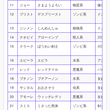
11
ジョー
さまようよろい
物質系
修道院
12
プリスト
デスプリースト
ゾンビ系
ドニの
13
ジンメン
じんめんじゅ
植物系
ドニの
14
ナオピイ
アローインプ
怪人系
川沿い
15
クラーク
ぼうれい剣士
ゾンビ系
川沿い
16
エビーラ
エビラ
水系
アスカ
17
レッド
レッドテイル
悪魔系
パルミ
18
プチノン
プチアーノン
水系
女盗賊
19
サシタル
おおさそり
虫系
女盗賊
20
アモーレ
ウィッチレディ
悪魔系
女盗賊
21
スミス
くさった死体
ゾンビ系
剣士像