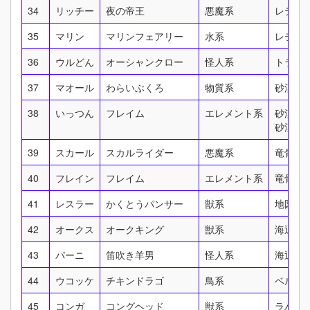
34
リッチー
夜の帝王
悪魔系
レティ
35
マリン
マリンフェアリー
水系
レティ
36
ウルどん
オーシャンクロー
怪人系
トラペ
37
マオール
わらいぶくろ
物質系
砂漠の
38
いっつん
フレイム
エレメント系
砂漠の
砂漠の
39
スカール
スカルライダー
悪魔系
竜骨の
40
フレイン
フレイム
エレメント系
竜骨の
41
レスラー
かくとうパンサー
獣系
地図に
42
オークス
オークキング
獣系
海辺の
43
パーニ
笛吹き羊男
怪人系
海辺の
44
ウコッケ
チキンドラゴ
鳥系
ベルガ
45
コンガ
コングヘッド
獣系
ラパン