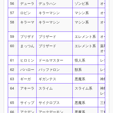
56
デューラ
デュラハン
ゾンビ系
オーク
57
ロビン
キラーマシン
マシン系
オーク
58
キラーマ
キラーマシン
マシン系
オーク
59
ブリザド
ブリザード
エレメント系
オーク
60
まっつん
ブリザード
エレメント系
薬草園
オーク
61
ヒロミン
ドールマスター
怪人系
レティ
62
バハロー
バッファロン
獣系
レティ
63
ギーガ
ギガンテス
悪魔系
神鳥の
64
アキーラ
スライム
スライム系
神鳥の
レティ
65
サイップ
サイクロプス
悪魔系
三角谷
66
アクデン
アークデーモン
悪魔系
三角谷