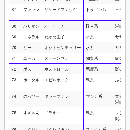
67
ファッツ
リザードファッツ
ドラゴン系
三角谷
68
バサマン
バーサーカー
怪人系
湖畔の
69
ミネラル
わかめ王子
水系
サザン
70
リー
オクトセンチュリー
水系
サザン
71
ユーガ
ストーンマン
物質系
闇の神
72
ボス
ボストロール
悪魔系
闇の神
73
ホークル
エビルホーク
鳥系
ふしぎ
74
のっひー
キラーマシン
マシン系
竜骨の
湖畔の
75
すぎやん
ドラキー
鳥系
レティ
闇の神
76
はぐりん
はぐれメタル
スライム系
レティ