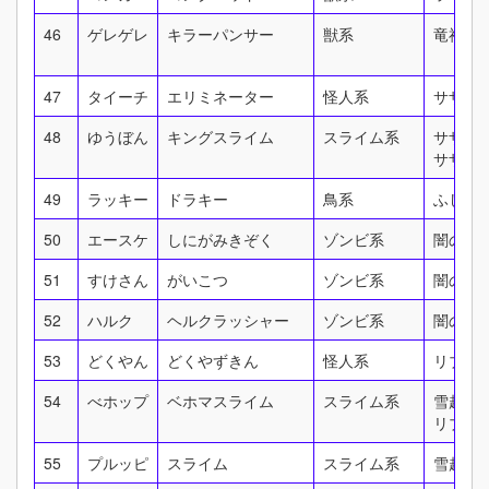
46
ゲレゲレ
キラーパンサー
獣系
竜神族
47
タイーチ
エリミネーター
怪人系
サザン
48
ゆうぼん
キングスライム
スライム系
サザン
サザン
49
ラッキー
ドラキー
鳥系
ふしぎ
50
エースケ
しにがみきぞく
ゾンビ系
闇の神
51
すけさん
がいこつ
ゾンビ系
闇の神
52
ハルク
ヘルクラッシャー
ゾンビ系
闇の神
53
どくやん
どくやずきん
怪人系
リブル
54
べホップ
ベホマスライム
スライム系
雪越し
リブル
55
プルッピ
スライム
スライム系
雪越し