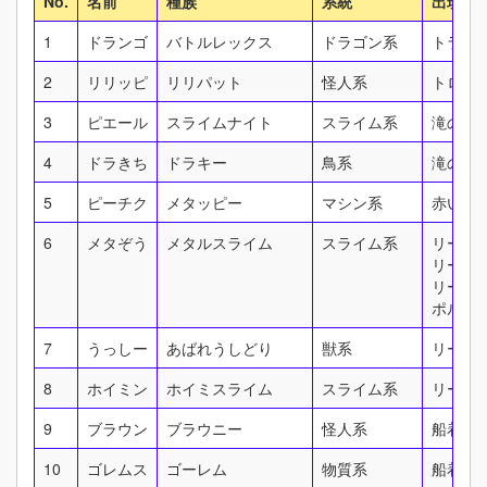
No.
名前
種族
系統
出現地
1
ドランゴ
バトルレックス
ドラゴン系
トラペ
2
リリッピ
リリパット
怪人系
トロデ
3
ピエール
スライムナイト
スライム系
滝の洞
4
ドラきち
ドラキー
鳥系
滝の洞
5
ピーチク
メタッピー
マシン系
赤い木
6
メタぞう
メタルスライム
スライム系
リーザ
リーザ
リーザ
ポルト
7
うっしー
あばれうしどり
獣系
リーザ
8
ホイミン
ホイミスライム
スライム系
リーザ
9
ブラウン
ブラウニー
怪人系
船着き
10
ゴレムス
ゴーレム
物質系
船着き