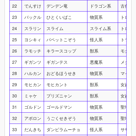
22
でんすけ
デンデン竜
ドラゴン系
古代船
23
バックル
ひとくいばこ
物質系
トロデ
24
スラリン
スライム
スライム系
トロデ
25
ヨシキィ
パペットこぞう
怪人系
トラペ
26
ラモッチ
キラースコップ
獣系
モグラ
27
ギガンツ
ギガンテス
悪魔系
メダル
28
ハルカン
おどるほうせき
物質系
マイエ
29
モヒカン
モヒカント
獣系
女盗賊
30
ミャケ
プリズニャン
獣系
女盗賊
31
ゴルドン
ゴールドマン
物質系
聖地ゴ
32
アポロン
うごくせきぞう
物質系
聖地ゴ
33
だんきち
ダンビラムーチョ
怪人系
サザン