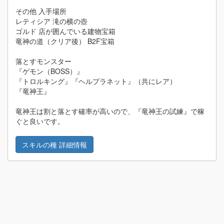
その他 入手場所
レティシア 滝の横の壺
ゴルド 店が囲んでいる建物宝箱
竜神の道（クリア後） B2F宝箱
落とすモンスター
『ゲモン（BOSS）』
『トロルキング』『ヘルプラネット』（共にレア）
『竜神王』
竜神王は割と落とす確率が高いので、『竜神王の試練』で稼
ぐと良いです。
スキルの種 詳細情報